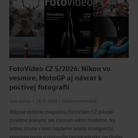
FotoVideo CZ 5/2026: Nikon vo
vesmíre, MotoGP aj návrat k
poctivej fotografii
Julo Kotus
14. 5. 2026
Nekomentované
Májové vydanie magazínu FotoVideo CZ pôsobí
zvláštne pokojne, ale zároveň veľmi moderne. Na
jednej strane v ňom nájdeme umelú inteligenciu,
vesmírne misie a najnovšie bezzrkadlovky, na druhej