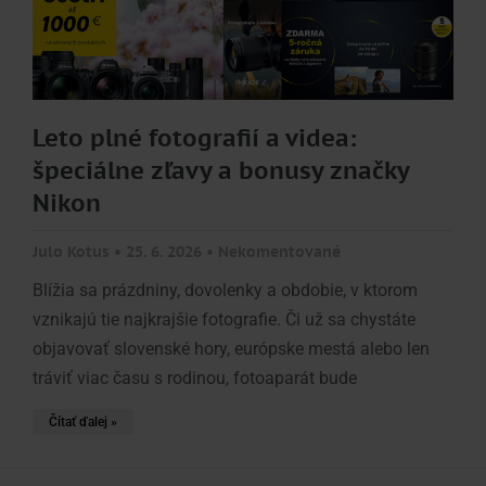
Leto plné fotografií a videa:
špeciálne zľavy a bonusy značky
Nikon
Julo Kotus
25. 6. 2026
Nekomentované
Blížia sa prázdniny, dovolenky a obdobie, v ktorom
vznikajú tie najkrajšie fotografie. Či už sa chystáte
objavovať slovenské hory, európske mestá alebo len
tráviť viac času s rodinou, fotoaparát bude
Čítať ďalej »