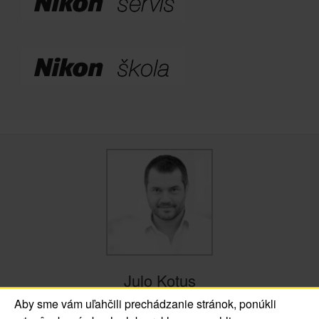
Julo Kotus
Aby sme vám uľahčili prechádzanie stránok, ponúkli
+ posts