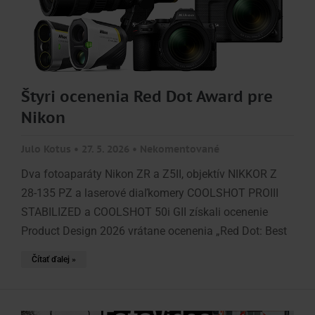
Štyri ocenenia Red Dot Award pre
Nikon
Julo Kotus
27. 5. 2026
Nekomentované
Dva fotoaparáty Nikon ZR a Z5II, objektív NIKKOR Z
28-135 PZ a laserové diaľkomery COOLSHOT PROIII
STABILIZED a COOLSHOT 50i GII získali ocenenie
Product Design 2026 vrátane ocenenia „Red Dot: Best
Čítať ďalej »