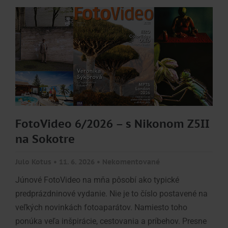
FotoVideo 6/2026 – s Nikonom Z5II
na Sokotre
Julo Kotus
11. 6. 2026
Nekomentované
Júnové FotoVideo na mňa pôsobí ako typické
predprázdninové vydanie. Nie je to číslo postavené na
veľkých novinkách fotoaparátov. Namiesto toho
ponúka veľa inšpirácie, cestovania a príbehov. Presne