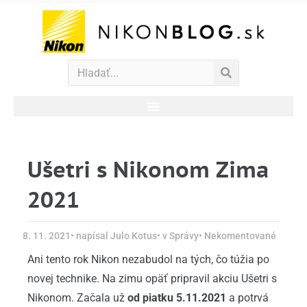
Ušetri s Nikonom Zima
2021
8. 11. 2021
• napísal
Julo Kotus
• v
Správy
•
Nekomentované
Ani tento rok Nikon nezabudol na tých, čo túžia po
novej technike. Na zimu opäť pripravil akciu Ušetri s
Nikonom. Začala už
od piatku 5.11.2021
a potrvá