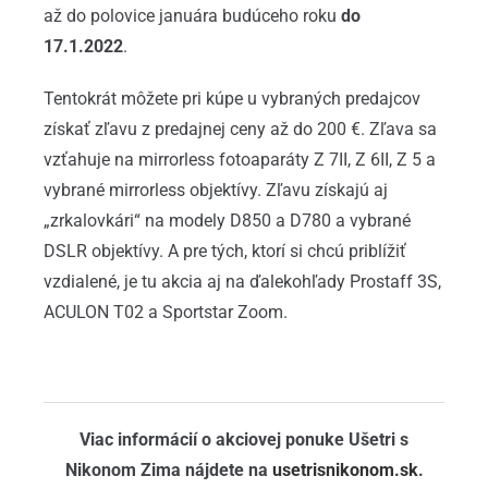
až do polovice januára budúceho roku
do
17.1.2022
.
Tentokrát môžete pri kúpe u vybraných predajcov
získať zľavu z predajnej ceny až do 200 €. Zľava sa
vzťahuje na mirrorless fotoaparáty Z 7II, Z 6II, Z 5 a
vybrané mirrorless objektívy. Zľavu získajú aj
„zrkalovkári“ na modely D850 a D780 a vybrané
DSLR objektívy. A pre tých, ktorí si chcú priblížiť
vzdialené, je tu akcia aj na ďalekohľady Prostaff 3S,
ACULON T02 a Sportstar Zoom.
Viac informácií o akciovej ponuke Ušetri s
Nikonom Zima nájdete na
usetrisnikonom.sk
.