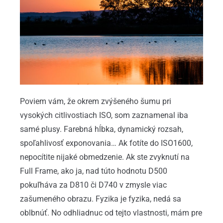
Poviem vám, že okrem zvýšeného šumu pri
vysokých citlivostiach ISO, som zaznamenal iba
samé plusy. Farebná hĺbka, dynamický rozsah,
spoľahlivosť exponovania… Ak fotíte do ISO1600,
nepocítite nijaké obmedzenie. Ak ste zvyknutí na
Full Frame, ako ja, nad túto hodnotu D500
pokuľháva za D810 či D740 v zmysle viac
zašumeného obrazu. Fyzika je fyzika, nedá sa
oblbnúť. No odhliadnuc od tejto vlastnosti, mám pre