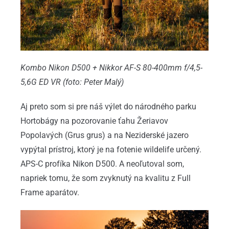
Kombo Nikon D500 + Nikkor AF-S 80-400mm f/4,5-
5,6G ED VR (foto: Peter Malý)
Aj preto som si pre náš výlet do národného parku
Hortobágy na pozorovanie ťahu Žeriavov
Popolavých (Grus grus) a na Neziderské jazero
vypýtal prístroj, ktorý je na fotenie wildelife určený.
APS-C profíka Nikon D500. A neoľutoval som,
napriek tomu, že som zvyknutý na kvalitu z Full
Frame aparátov.