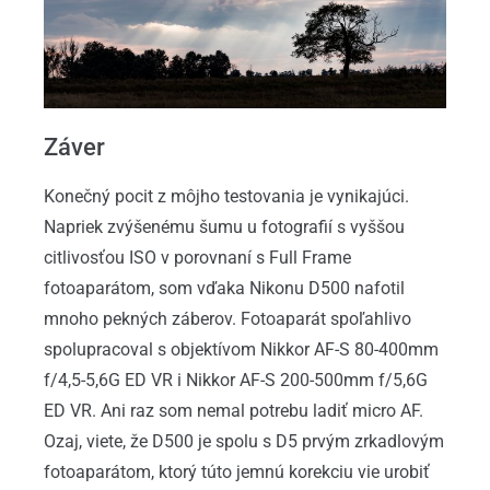
Záver
Konečný pocit z môjho testovania je vynikajúci.
Napriek zvýšenému šumu u fotografií s vyššou
citlivosťou ISO v porovnaní s Full Frame
fotoaparátom, som vďaka Nikonu D500 nafotil
mnoho pekných záberov. Fotoaparát spoľahlivo
spolupracoval s objektívom Nikkor AF-S 80-400mm
f/4,5-5,6G ED VR i Nikkor AF-S 200-500mm f/5,6G
ED VR. Ani raz som nemal potrebu ladiť micro AF.
Ozaj, viete, že D500 je spolu s D5 prvým zrkadlovým
fotoaparátom, ktorý túto jemnú korekciu vie urobiť