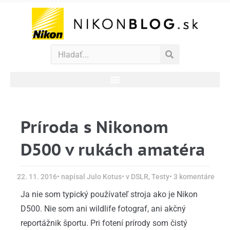
Príroda s Nikonom
D500 v rukách amatéra
22. 11. 2016
• napísal
Julo Kotus
• v
DSLR
,
Testy
•
3 komentáre
Ja nie som typický používateľ stroja ako je Nikon
D500. Nie som ani wildlife fotograf, ani akčný
reportážnik športu. Pri fotení prírody som čistý