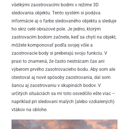
všetkými zaostrovacími bodmi v režime 3D
sledovania objektu. Tento systém si podáva
informácie aj o farbe sledovaného objektu a sleduje
ho skrz celé obrazové pole. Je jedno, ktorým
zastrovacím bodom začnete, keď sa chytí na objekt,
môžete komponovať podľa svojej vôle a
zaostrovacie body si preberajú svoju funkciu. V
praxi to znamená, že často nestrácam čas ani
výberom prvého zasotrovacieho bodu. Aby som ale
otestoval aj nové spôsoby zaostrovania, dal som
šancu aj zaostrovaniu v skupinách bodov. V
určitých situáciách sa mi toto osvedčilo ešte viac –
napríklad pri sledovaní malých (alebo vzdialených)
vtákov na oblohe.