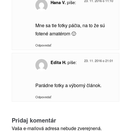
23. 11. 2016 o 11:10
píše:
Hana V.
Mne sa tie fotky páčia, na to že sú
fotené amatérom 🙂
Odpovedať
23. 11. 2016 o 21:01
píše:
Edita H.
Parádne fotky a výborný článok.
Odpovedať
Pridaj komentár
Vaša e-mailová adresa nebude zverejnená.