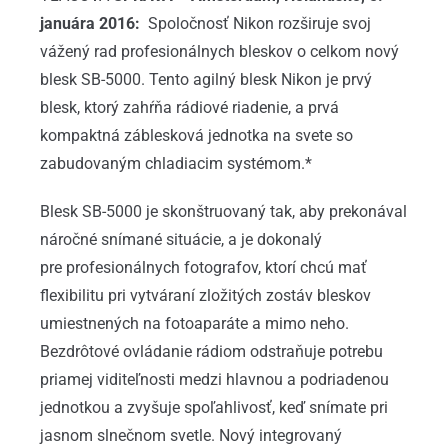
januára 2016:
Spoločnosť Nikon rozširuje svoj
vážený rad profesionálnych bleskov o celkom nový
blesk SB-5000. Tento agilný blesk Nikon je prvý
blesk, ktorý zahŕňa rádiové riadenie, a prvá
kompaktná záblesková jednotka na svete so
zabudovaným chladiacim systémom.*
Blesk SB-5000 je skonštruovaný tak, aby prekonával
náročné snímané situácie, a je dokonalý
pre profesionálnych fotografov, ktorí chcú mať
flexibilitu pri vytváraní zložitých zostáv bleskov
umiestnených na fotoaparáte a mimo neho.
Bezdrôtové ovládanie rádiom odstraňuje potrebu
priamej viditeľnosti medzi hlavnou a podriadenou
jednotkou a zvyšuje spoľahlivosť, keď snímate pri
jasnom slnečnom svetle. Nový integrovaný