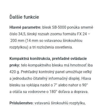
Ďalšie funkcie
Hlavné parametre:
blesk SB-5000 ponúka smerné
číslo 34,5, široký rozsah zoomu formátu FX 24 –
200 mm (14 mm so vstavanou širokouhlou
rozptylkou) a tri rozloženia osvetlenia.
Kompaktná konštrukcia, prehľadné ovládacie
prvky:
telo kompaktného blesku má hmotnosť iba
420 g. Prehľadný kontrolný panel umožňuje veľký
a jednoducho čitateľný informačný displej. Hlava
blesku sa vyklápa nadol o 7° alebo nahor o 90°
a otáča sa vodorovne o 180° doľava a doprava.
Príslušenstvo:
vstavanú širokouhlú rozptylku,