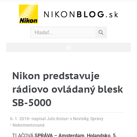
Nikon predstavuje
rádiovo ovládaný blesk
SB-5000
6. 1. 2016
• napísal
Julo Kotus
• v
Novinky
,
Správy
•
Nekomentované
TLAČOVÁ
SPRÁVA – Amsterdam, Holandsko, 5.