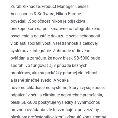
Zurab Kiknadze, Product Manager, Lenses,
Accessories & Software, Nikon Europe,
povedal: „Spoločnosť Nikon je odjakživa
priekopníkom na poli kreatívneho fotografického
osvetlenia a neustále dokazuje svoje schopnosti
v oblasti spoľahlivosti, všestrannosti a celkovej
systémovej integrácie. Zahrnutie rádiového
ovládania zaručuje, že nový blesk SB-5000 bude
spoľahlivo fungovať aj v prípade bežných
problémov, ako sú prekážky priamej viditeľnosti
a jasné slnečné svetlo. A vďaka
novému chladiacemu systému, ktorý zvyšuje počet
odpálení v sérii a eliminuje nepotrebné prerušenia,
blesk SB-5000 poskytuje výsledky s výnimočnou
úrovňou ovládania. Je to vzrušujúci univerzálny
blesk pre profesionálov, ktorí vyžadujú konzistentne