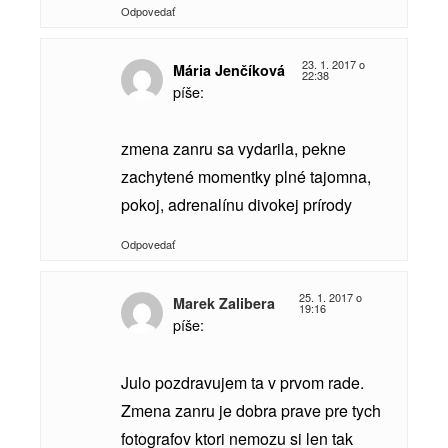
Odpovedať
23. 1. 2017 o
Mária Jenčíková
22:38
píše:
zmena zanru sa vydarila, pekne
zachytené momentky plné tajomna,
pokoj, adrenalínu divokej prírody
Odpovedať
25. 1. 2017 o
Marek Zalibera
19:16
píše:
Julo pozdravujem ta v prvom rade.
Zmena zanru je dobra prave pre tych
fotografov ktori nemozu si len tak