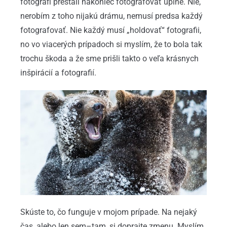
fotografi prestali nakoniec fotografovať úplne. Nie,
nerobím z toho nijakú drámu, nemusí predsa každý
fotografovať. Nie každý musí „holdovať“ fotografii,
no vo viacerých prípadoch si myslím, že to bola tak
trochu škoda a že sme prišli takto o veľa krásnych
inšpirácií a fotografií.
Skúste to, čo funguje v mojom prípade. Na nejaký
čas, alebo len sem–tam, si doprajte zmenu. Myslím