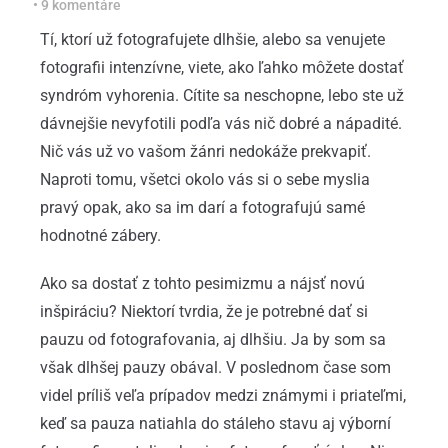
•
9 komentáre
Tí, ktorí už fotografujete dlhšie, alebo sa venujete
fotografii intenzívne, viete, ako ľahko môžete dostať
syndróm vyhorenia. Cítite sa neschopne, lebo ste už
dávnejšie nevyfotili podľa vás nič dobré a nápadité.
Nič vás už vo vašom žánri nedokáže prekvapiť.
Naproti tomu, všetci okolo vás si o sebe myslia
pravý opak, ako sa im darí a fotografujú samé
hodnotné zábery.
Ako sa dostať z tohto pesimizmu a nájsť novú
inšpiráciu? Niektorí tvrdia, že je potrebné dať si
pauzu od fotografovania, aj dlhšiu. Ja by som sa
však dlhšej pauzy obával. V poslednom čase som
videl príliš veľa prípadov medzi známymi i priateľmi,
keď sa pauza natiahla do stáleho stavu aj výborní