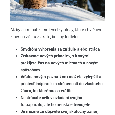
Ak by som mal zhrnúť všetky plusy, ktoré chvíľkovou
zmenou žánru získate, boli by to tieto:
Snydróm vyhorenia sa znižuje alebo stráca
Získavate nových priateľov, s ktorými
prežijete čas na nových miestach a novým
spôsobom
Vďaka novým poznatkom môžete vylepšiť a
priniesť inšpiráciu a skúsenosti do vlastného
žánru, ku ktorému sa vrátite
Nestrácate cvik v ovládaní svojho
fotoaparátu, ale ho neustále trénujete
Je možné že objavíte svoj skutočný žáner,