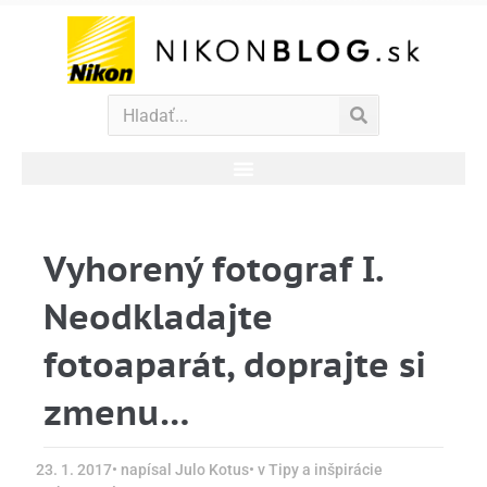
Vyhorený fotograf I.
Neodkladajte
fotoaparát, doprajte si
zmenu…
23. 1. 2017
• napísal
Julo Kotus
• v
Tipy a inšpirácie