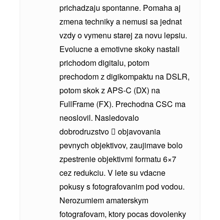
prichadzaju spontanne. Pomaha aj
zmena techniky a nemusi sa jednat
vzdy o vymenu starej za novu lepsiu.
Evolucne a emotivne skoky nastali
prichodom digitalu, potom
prechodom z digikompaktu na DSLR,
potom skok z APS-C (DX) na
FullFrame (FX). Prechodna CSC ma
neoslovil. Nasledovalo
dobrodruzstvo  objavovania
pevnych objektivov, zaujimave bolo
zpestrenie objektivmi formatu 6×7
cez redukciu. V lete su vdacne
pokusy s fotografovanim pod vodou.
Nerozumiem amaterskym
fotografovam, ktory pocas dovolenky