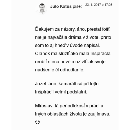
23. 1. 2017 o 17:26
píše:
Julo Kotus
Ďakujem za názory, áno, prestať fotiť
nie je najväčšia dráma v živote, preto
som to aj hneď v úvode napísal.
Článok má slúžiť ako malá inšpirácia
urobiť niečo nové a oživiť tak svoje
nadšenie či odhodlanie.
Jozef: áno, kamaráti sú pri tejto
inšpirácii veľmi podstatní.
Miroslav: tá periodickosť v práci a
iných oblastiach života je zaujímavá.
🙂