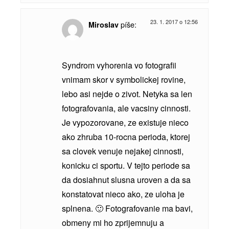
23. 1. 2017 o 12:56
píše:
Miroslav
Syndrom vyhorenia vo fotografii
vnimam skor v symbolickej rovine,
lebo asi nejde o zivot. Netyka sa len
fotografovania, ale vacsiny cinnosti.
Je vypozorovane, ze existuje nieco
ako zhruba 10-rocna perioda, ktorej
sa clovek venuje nejakej cinnosti,
konicku ci sportu. V tejto periode sa
da dosiahnut slusna uroven a da sa
konstatovat nieco ako, ze uloha je
splnena. 🙂 Fotografovanie ma bavi,
obmeny mi ho zprijemnuju a