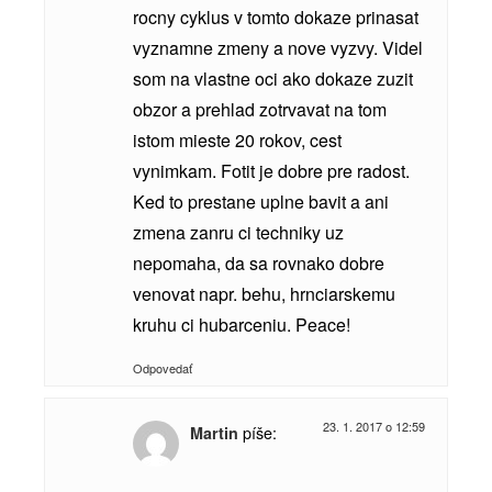
rocny cyklus v tomto dokaze prinasat
vyznamne zmeny a nove vyzvy. Videl
som na vlastne oci ako dokaze zuzit
obzor a prehlad zotrvavat na tom
istom mieste 20 rokov, cest
vynimkam. Fotit je dobre pre radost.
Ked to prestane uplne bavit a ani
zmena zanru ci techniky uz
nepomaha, da sa rovnako dobre
venovat napr. behu, hrnciarskemu
kruhu ci hubarceniu. Peace!
Odpovedať
23. 1. 2017 o 12:59
píše:
Martin