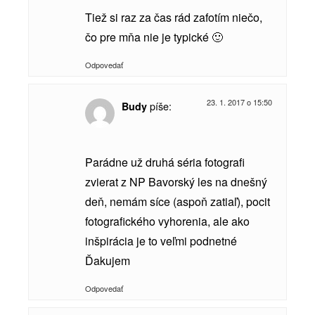
Tiež si raz za čas rád zafotím niečo,
čo pre mňa nie je typické 🙂
Odpovedať
23. 1. 2017 o 15:50
píše:
Budy
Parádne už druhá séria fotografi
zvierat z NP Bavorský les na dnešný
deň, nemám síce (aspoň zatiaľ), pocit
fotografického vyhorenia, ale ako
inšpirácia je to veľmi podnetné
Ďakujem
Odpovedať