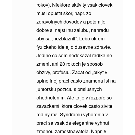
rokov). Niektore aktivity vsak clovek
musi opustit skor, napr. zo
zdravotnych dovodov a potom je
dobre si najst inu zalubu, nahradu
aby sa „nezblaznil“. Lebo okrem
fyzickeho ide aj o dusevne zdravie.
Jedine co som nedokazal radikalne
zmenit ani 20 rokoch je sposob
obzivy, profesiu. Zacat od „piky“ v
uplne inej praci casto znamena ist na
juniorsku poziciu s prislusnych
ohodnotenim. Ale to je v rozpore so
zavazkami, ktore clovek casto zivitel
rodiny ma. Syndromu vyhorenia v
praci sa vsak da elegantne vyhnut
zmenou zamestnavatela. Napr. 5