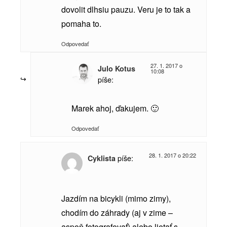
dovolit dlhsiu pauzu. Veru je to tak a
pomaha to.
Odpovedať
27. 1. 2017 o
Julo Kotus
10:08
píše:
Marek ahoj, ďakujem. 🙂
Odpovedať
28. 1. 2017 o 20:22
píše:
Cyklista
Jazdím na bicykli (mimo zimy),
chodím do záhrady (aj v zime –
aspoň fotografovať) alebo lietať s