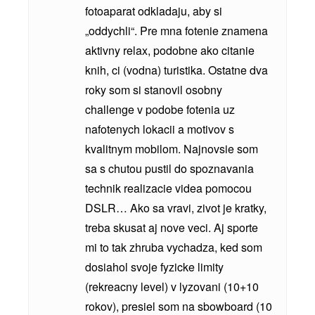
fotoaparat odkladaju, aby si
„oddychli“. Pre mna fotenie znamena
aktivny relax, podobne ako citanie
knih, ci (vodna) turistika. Ostatne dva
roky som si stanovil osobny
challenge v podobe fotenia uz
nafotenych lokacii a motivov s
kvalitnym mobilom. Najnovsie som
sa s chutou pustil do spoznavania
technik realizacie videa pomocou
DSLR… Ako sa vravi, zivot je kratky,
treba skusat aj nove veci. Aj sporte
mi to tak zhruba vychadza, ked som
dosiahol svoje fyzicke limity
(rekreacny level) v lyzovani (10+10
rokov), presiel som na sbowboard (10